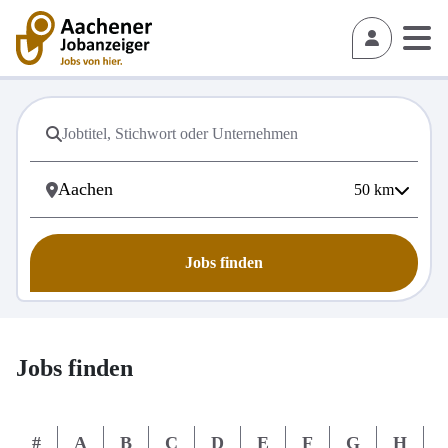
50
km
Jobs finden
Jobs finden
#
A
B
C
D
E
F
G
H
I