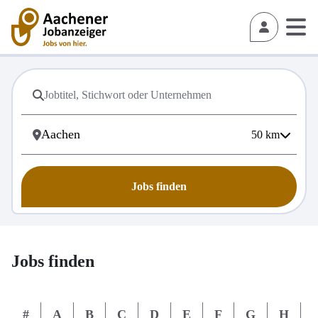
50
km
Jobs finden
Jobs finden
#
A
B
C
D
E
F
G
H
I