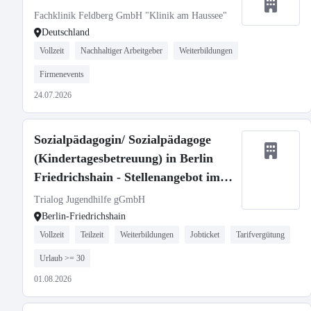
Fachklinik Feldberg GmbH "Klinik am Haussee"
Deutschland
Vollzeit
Nachhaltiger Arbeitgeber
Weiterbildungen
Firmenevents
24.07.2026
Sozialpädagogin/ Sozialpädagoge
(Kindertagesbetreuung) in Berlin
Friedrichshain - Stellenangebot im
Stellenmarkt Bildung
Trialog Jugendhilfe gGmbH
Berlin-Friedrichshain
Vollzeit
Teilzeit
Weiterbildungen
Jobticket
Tarifvergütung
Urlaub >= 30
01.08.2026