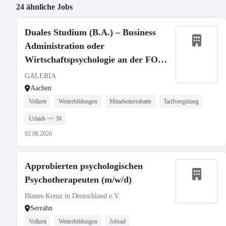
24 ähnliche Jobs
Duales Studium (B.A.) – Business
Administration oder
Wirtschaftspsychologie an der FOM
(w/m/d)
GALERIA
Aachen
Vollzeit
Weiterbildungen
Mitarbeiterrabatte
Tarifvergütung
Urlaub >= 30
02.08.2026
Approbierten psychologischen
Psychotherapeuten (m/w/d)
Blaues Kreuz in Deutschland e.V.
Serrahn
Vollzeit
Weiterbildungen
Jobrad