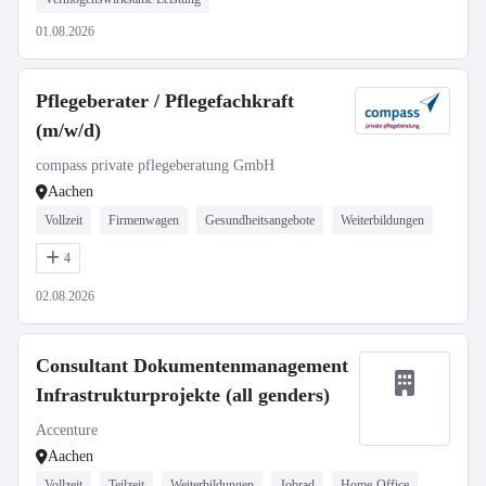
01.08.2026
Pflegeberater / Pflegefachkraft
(m/w/d)
compass private pflegeberatung GmbH
Aachen
Vollzeit
Firmenwagen
Gesundheitsangebote
Weiterbildungen
4
02.08.2026
Consultant Dokumentenmanagement
Infrastrukturprojekte (all genders)
Accenture
Aachen
Vollzeit
Teilzeit
Weiterbildungen
Jobrad
Home-Office