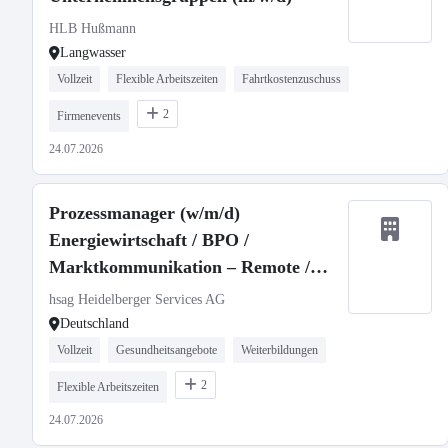
HLB Hußmann
Langwasser
Vollzeit
Flexible Arbeitszeiten
Fahrtkostenzuschuss
2
Firmenevents
24.07.2026
Prozessmanager (w/m/d)
Energiewirtschaft / BPO /
Marktkommunikation – Remote /
Homeoffice
hsag Heidelberger Services AG
Deutschland
Vollzeit
Gesundheitsangebote
Weiterbildungen
2
Flexible Arbeitszeiten
24.07.2026