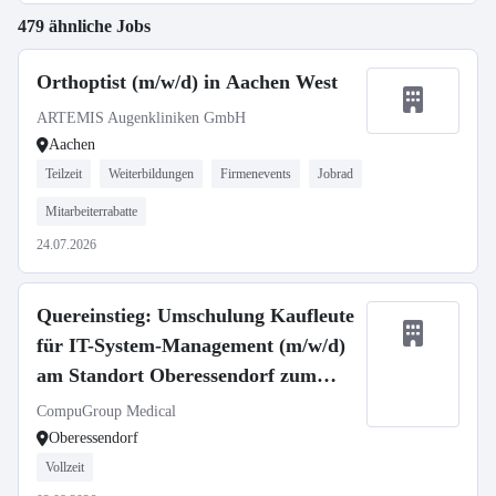
479 ähnliche Jobs
Orthoptist (m/w/d) in Aachen West
ARTEMIS Augenkliniken GmbH
Aachen
Teilzeit
Weiterbildungen
Firmenevents
Jobrad
Mitarbeiterrabatte
24.07.2026
Quereinstieg: Umschulung Kaufleute
für IT-System-Management (m/w/d)
am Standort Oberessendorf zum
01.09.2026
CompuGroup Medical
Oberessendorf
Vollzeit