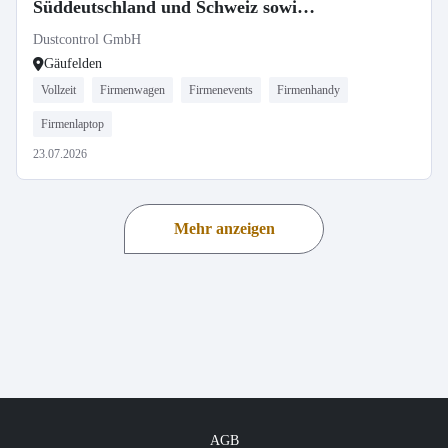
Süddeutschland und Schweiz sowie
Key Account Sondertechnik und
Dustcontrol GmbH
Forschung
Gäufelden
Vollzeit
Firmenwagen
Firmenevents
Firmenhandy
Firmenlaptop
23.07.2026
Mehr anzeigen
AGB