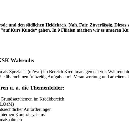
de und den südlichen Heidekreis. Nah. Fair. Zuverlässig. Dieses 
n "auf Kurs Kunde“ gehen. In 9 Filialen machen wir es unseren K
KSK Walsrode:
 als Spezialist
(m/w/d)
im Bereich Kreditmanagement vor. Während des
 Sie übernehmen frühzeitig Aufgaben mit Verantwortung und arbeiten akt
ren u. a. die Themenfelder:
 Grundsatzthemen im Kreditbereich
A-LOaM)
tsrechtlicher Anforderungen
nternen Kontrollsystems
gsmaßnahmen