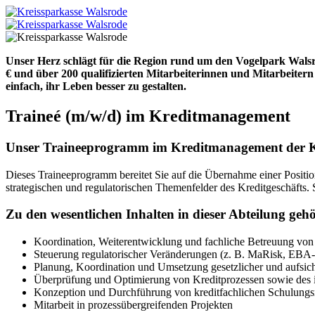
Unser Herz schlägt für die Region rund um den Vogelpark Walsro
€ und über 200 qualifizierten Mitarbeiterinnen und Mitarbeiter
einfach, ihr Leben besser zu gestalten.
Traineé
(m/w/d)
im Kredit­management
Unser Traineeprogramm im Kreditmanagement der 
Dieses Traineeprogramm bereitet Sie auf die Übernahme einer Position
strategischen und regulatorischen Themenfelder des Kreditgeschäfts.
Zu den wesentlichen Inhalten in dieser Abteilung gehö
Koordination, Weiterentwicklung und fachliche Betreuung von
Steuerung regulatorischer Veränderungen (z. B. MaRisk, EB
Planung, Koordination und Umsetzung gesetzlicher und aufsich
Überprüfung und Optimierung von Kreditprozessen sowie des i
Konzeption und Durchführung von kreditfachlichen Schulun
Mitarbeit in prozessübergreifenden Projekten