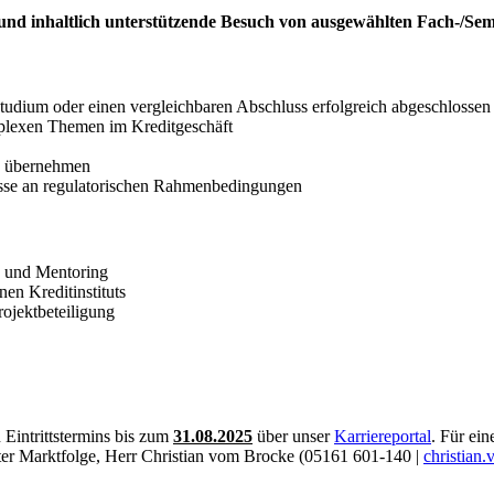
e und inhaltlich unterstützende Besuch von ausgewählten Fach-/S
udium oder einen vergleichbaren Abschluss erfolgreich abgeschlossen
mplexen Themen im Kreditgeschäft
ng übernehmen
resse an regulatorischen Rahmen­bedingungen
g und Mentoring
en Kreditinstituts
ojektbeteiligung
Eintrittstermins bis zum
31.08.2025
über unser
Karriereportal
. Für ei
ter Marktfolge, Herr Christian vom Brocke (
05161 601-140
|
christian