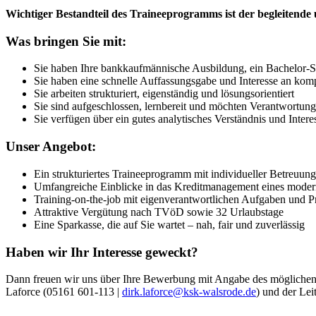
Wichtiger Bestandteil des Traineeprogramms ist der begleitend
Was bringen Sie mit:
Sie haben Ihre bankkaufmännische Ausbildung, ein Bachelor-St
Sie haben eine schnelle Auffassungsgabe und Interesse an ko
Sie arbeiten strukturiert, eigenständig und lösungsorientiert
Sie sind aufgeschlossen, lernbereit und möchten Verantwortu
Sie verfügen über ein gutes analytisches Verständnis und Inte
Unser Angebot:
Ein strukturiertes Traineeprogramm mit individueller Betreuun
Umfangreiche Einblicke in das Kreditmanagement eines modern
Training-on-the-job mit eigenverantwortlichen Aufgaben und Pr
Attraktive Vergütung nach TVöD sowie 32 Urlaubstage
Eine Sparkasse, die auf Sie wartet – nah, fair und zuverlässig
Haben wir Ihr Interesse geweckt?
Dann freuen wir uns über Ihre Bewerbung mit Angabe des möglichen 
Laforce (
05161 601-113
|
dirk.laforce@ksk-walsrode.de
) und der Lei