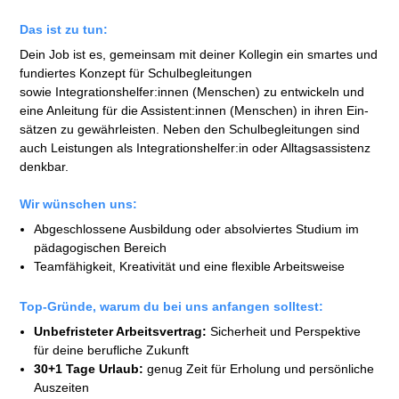
Das ist zu tun:
Dein Job ist es, gemein­sam mit deiner Kollegin ein smartes und
fundiertes Konzept für Schul­begleitungen
sowie Integrationshelfer:innen (Menschen) zu ent­wickeln und
eine An­leitung für die Assistent:innen (Menschen) in ihren Ein­
sätzen zu gewähr­leisten. Neben den Schul­begleitungen sind
auch Leistungen als Inte­grations­helfer:in oder All­tags­assistenz
denkbar.
Wir wünschen uns:
Abge­schlossene Aus­bildung oder absol­viertes Studium im
pädag­ogischen Bereich
Team­fähig­keit, Kreativi­tät und eine flexible Arbeitsweise
Top-Gründe, warum du bei uns anfangen solltest:
Unbefristeter Arbeitsvertrag:
Sicher­heit und Perspektive
für deine beruf­liche Zukunft
30+1 Tage Urlaub:
genug Zeit für Erholung und persön­liche
Auszeiten