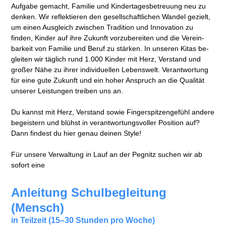
Auf­gabe ge­macht, Familie und Kinder­tages­be­treuung neu zu
denken. Wir reflek­tieren den gesell­schaft­lichen Wandel gezielt,
um einen Aus­gleich zwischen Tradition und Inno­vation zu
finden, Kinder auf ihre Zukunft vor­zu­be­reiten und die Ver­ein­
bar­keit von Fa­milie und Be­ruf zu stärken. In unseren Kitas be­
gleiten wir täg­lich rund 1.000 Kinder mit Herz, Ver­stand und
großer Nähe zu ihrer indi­vi­duellen Lebens­welt. Ver­ant­wortung
für eine gute Zukunft und ein hoher An­spruch an die Quali­tät
unserer Leistungen treiben uns an.
Du kannst mit Herz, Ver­stand sowie Finger­spitzen­gefühl andere
begeistern und blühst in verant­wortungs­voller Posi­tion auf?
Dann findest du hier genau deinen Style!
Für unsere Verwaltung in Lauf an der Pegnitz suchen wir ab
sofort eine
Anleitung Schulbegleitung
(Mensch)
in Teilzeit (15–30 Stunden pro Woche)