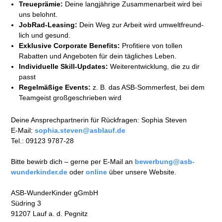
Treueprämie:
Deine langjährige Zusammen­arbeit wird bei
uns belohnt.
JobRad-Leasing:
Dein Weg zur Arbeit wird umwelt­freund­
lich und gesund.
Exklusive Corporate Benefits:
Profitiere von tollen
Rabatten und Angeboten für dein tägliches Leben.
Individuelle Skill-Updates:
Weiter­ent­wicklung, die zu dir
passt
Regelmäßige Events:
z. B. das ASB-Sommer­fest, bei dem
Team­geist groß­geschrieben wird
Deine Ansprechpartnerin für Rückfragen: Sophia Steven
E-Mail:
sophia.steven@asblauf.de
Tel.: 09123 9787-28
Bitte bewirb dich – gerne per E-Mail an
bewerbung@asb-
wunderkinder.de
oder
online
über unsere Website.
ASB-WunderKinder gGmbH
Südring 3
91207 Lauf a. d. Pegnitz