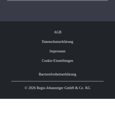
Vakanzkostenrechner
Über Regio Jobanzeiger
Kontakt
Offene Jobs
Newsletter abonnieren
AGB
Datenschutzerklärung
Impressum
Cookie-Einstellungen
Barrierefreiheitserklärung
© 2026 Regio-Jobanzeiger GmbH & Co. KG