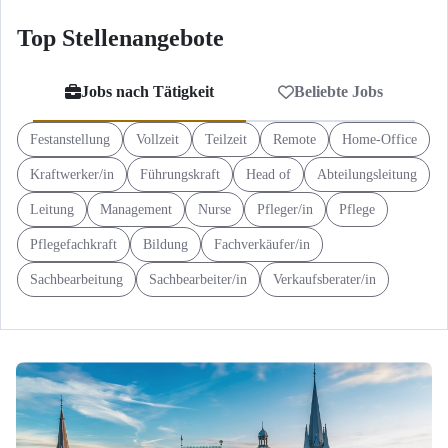
Top Stellenangebote
Jobs nach Tätigkeit
Beliebte Jobs
Festanstellung
Vollzeit
Teilzeit
Remote
Home-Office
Kraftwerker/in
Führungskraft
Head of
Abteilungsleitung
Leitung
Management
Nurse
Pfleger/in
Pflege
Pflegefachkraft
Bildung
Fachverkäufer/in
Sachbearbeitung
Sachbearbeiter/in
Verkaufsberater/in