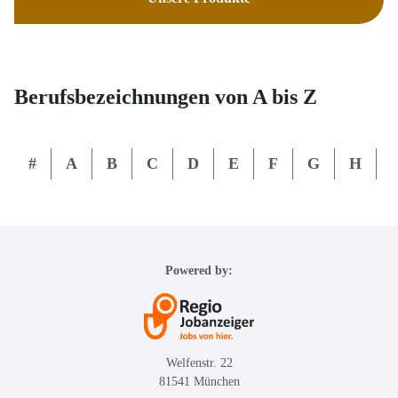
Berufsbezeichnungen von A bis Z
#
A
B
C
D
E
F
G
H
I
Powered by:
Welfenstr. 22
81541 München