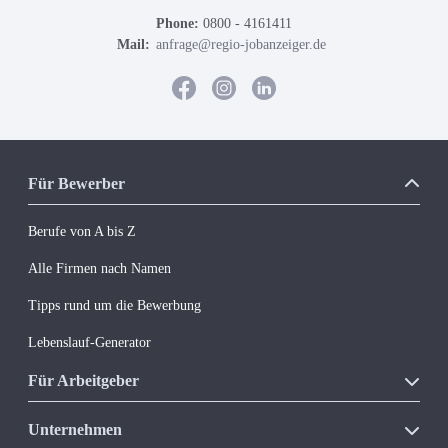
Phone:
0800 - 4161411
Mail:
anfrage@regio-jobanzeiger.de
Für Bewerber
Berufe von A bis Z
Alle Firmen nach Namen
Tipps rund um die Bewerbung
Lebenslauf-Generator
Für Arbeitgeber
Unsere Produkte
Unternehmen